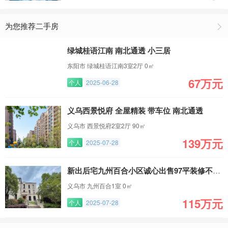
为您推荐二手房
绿城桂语江南 南北通透 小三居
东阳市 绿城桂语江南3室2厅 0㎡
67万元
个人
2025-06-28
义乌西景悦府 全屋精装 带车位 南北通透
义乌市 西景悦府2室2厅 90㎡
139万元
个人
2025-07-28
新出后宅九州百合小区诚心出售97平装修不错的两居室
义乌市 九州百合1室 0㎡
115万元
个人
2025-07-28