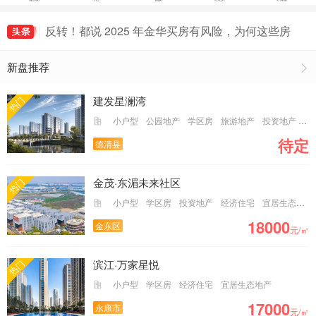
楼市奇闻！义乌房价逆袭杭州，是泡沫还是另有隐
情？
反转！都说 2025 年金华买房有风险，为何这些房
子却被疯抢？
楼市反转！金华 8 月房价竟如火箭般蹿升 26%，
新盘推荐
背后有何隐情？
凤冈拼车用什么软件好，凤冈拼车群免费进入
抖音代举报业务,2025抖音专业举报团队
建发星澜湾
热门
小户型
公园地产
学区房
旅游地产
投资地产
经
待定
德清县
金茂·东湄未来社区
热门
小户型
学区房
投资地产
经济住宅
宜居生态地产
18000
金东区
元/㎡
滨江·万家星悦
热门
小户型
学区房
经济住宅
宜居生态地产
17000
永康市
元/㎡