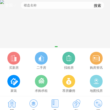
全国
搜索
买新房
二手房
找租房
购房资讯
家装
求购求租
荐房赚佣
地图找房
凤冈拼车用什么软件好，凤冈拼车群免费进入
抖音代举报业务,2025抖音专业举报团队
看房团
小区
视频
经纪人
计算器