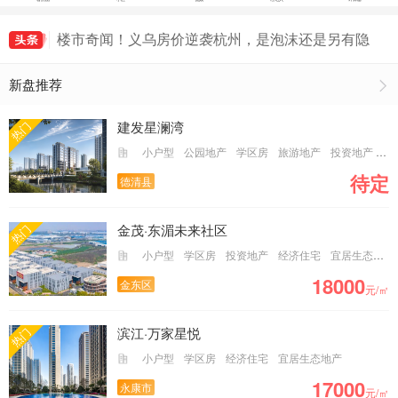
抖音代举报业务,2025抖音专业举报团队
楼市奇闻！义乌房价逆袭杭州，是泡沫还是另有隐
情？
反转！都说 2025 年金华买房有风险，为何这些房
新盘推荐
子却被疯抢？
楼市反转！金华 8 月房价竟如火箭般蹿升 26%，
背后有何隐情？
凤冈拼车用什么软件好，凤冈拼车群免费进入
建发星澜湾
热门
抖音代举报业务,2025抖音专业举报团队
小户型
公园地产
学区房
旅游地产
投资地产
经
待定
德清县
金茂·东湄未来社区
热门
小户型
学区房
投资地产
经济住宅
宜居生态地产
18000
金东区
元/㎡
滨江·万家星悦
热门
小户型
学区房
经济住宅
宜居生态地产
17000
永康市
元/㎡