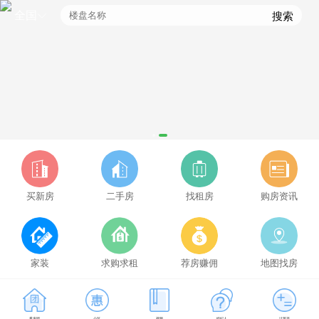
全国
搜索
买新房
二手房
找租房
购房资讯
家装
求购求租
荐房赚佣
地图找房
凤冈拼车用什么软件好，凤冈拼车群免费进入
看房团
小区
视频
经纪人
计算器