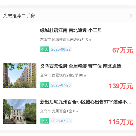
为您推荐二手房
绿城桂语江南 南北通透 小三居
东阳市 绿城桂语江南3室2厅 0㎡
67万元
个人
2025-06-28
义乌西景悦府 全屋精装 带车位 南北通透
义乌市 西景悦府2室2厅 90㎡
139万元
个人
2025-07-28
新出后宅九州百合小区诚心出售97平装修不错的两居室
义乌市 九州百合1室 0㎡
115万元
个人
2025-07-28