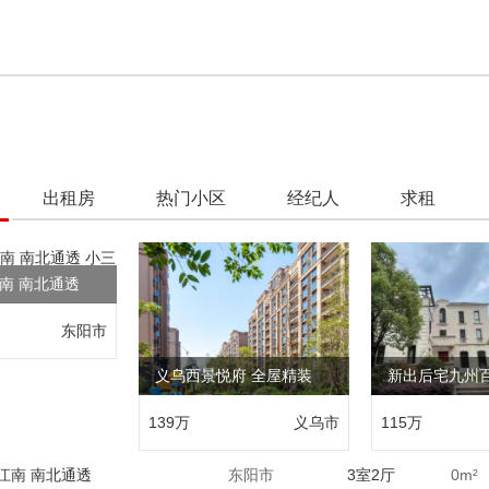
出租房
热门小区
经纪人
求租
南 南北通透
东阳市
义乌西景悦府 全屋精装
新出后宅九州
139万
义乌市
115万
江南 南北通透
东阳市
3室2厅
0
m²