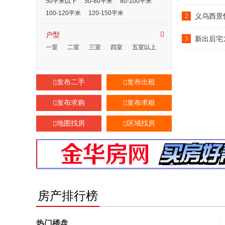
50平米以下
50-80平米
80-100平米
100-120平米
120-150平米
义乌西景
2
150平米以上
户型

新出后宅
3
一室
二室
三室
四室
五室以上
发布二手
发布出租


发布求购
发布求租


地图找房
区域找房


房产排行榜
热门楼盘