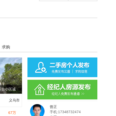
浙中黄金珠宝制造（金
3000元/㎡
义乌市北苑夏荷路厂房
一房一价
求购
百合小区诚
义乌市
曾正
手机:17348732474
67
万