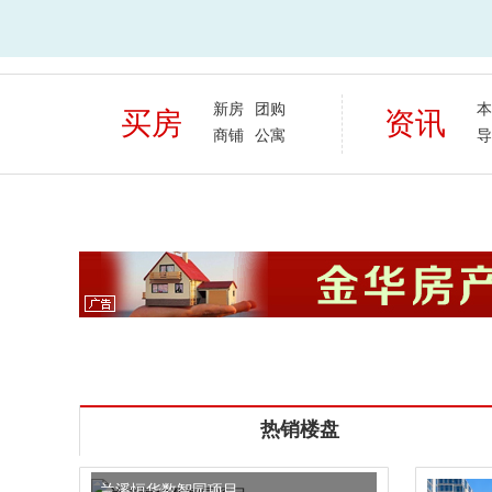
新房
团购
本
买房
资讯
商铺
公寓
导
热销楼盘
兰溪恒华数智园项目