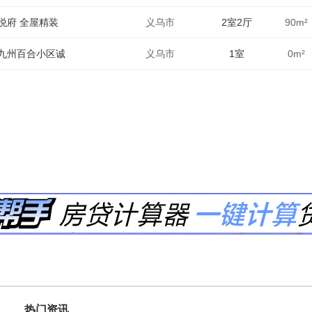
悦府 全屋精装
义乌市
2室2厅
90
m²
九州百合小区诚
义乌市
1室
0
m²
热门资讯