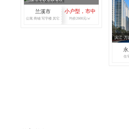
小户型，市中
兰溪市
公寓 商铺 写字楼 其它
均价2600元/㎡
心，首付低
厂房定制
滨江·万
永
住