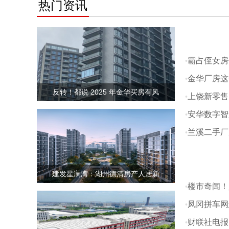
热门资讯
霸占侄女房
儿被连累
金华厂房这
反转！都说 2025 年金华买房有风
月建成
上饶新零售
安华数字智
兰溪二手厂
建发星澜湾：湖州德清房产人居新
楼市奇闻！
还是另有隐
凤冈拼车网
财联社电报