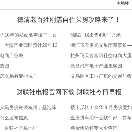
本地楼
德清老百姓刚需自住买房攻略来了！
子10年的姑姑名声没了，女
独院厂房出售400平方米
一大型产业园区预计26年12
浙江飞天麦光光集团董事长—
电商产业城
杭州飞天谷富阳社交电商大厦
造园
新昌汽车电子产业集聚园
房交易有哪些坑？
义乌园区工业厂房的交易与收
财联社电报官网下载 财联社今日早报
义乌房价逆袭杭州，是泡沫
楼市反转！金华 8 月房价竟
情？
升 26%，背后有何隐情？
怎么发布信息
巫溪拼车用什么软件好：拼车
入
，财联社下载地址
免费佛滔解梦大全查询