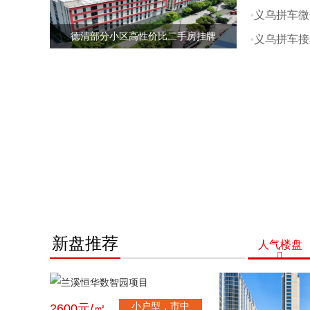
义乌拼车微
德清部分小区高性价比二手房挂牌
义乌拼车接
新盘推荐
人气楼盘

小户型，市中
2600元/㎡