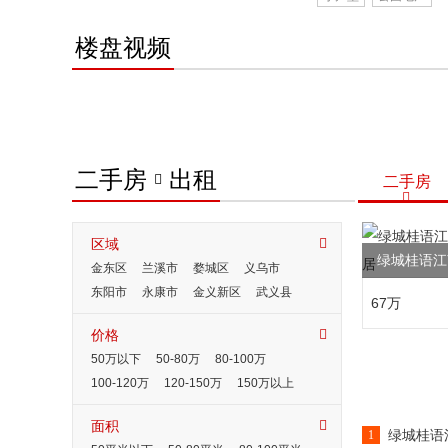
楼盘视频
二手房
出租

二手房

区域

绿城桂语江
金东区
兰溪市
婺城区
义乌市
东阳市
永康市
金义新区
武义县
67万
浦江县
磐安县
其它地区
湖州市
价格

德清县
杭州市
宁波市
重庆
巫溪
50万以下
50-80万
80-100万
金华
遵义
100-120万
120-150万
150万以上
面积

绿城桂语
1