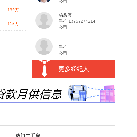
公司:
139
万
杨鑫伟
手机:13757274214
115
万
公司:
手机:
公司:
更多经纪人
热门二手房