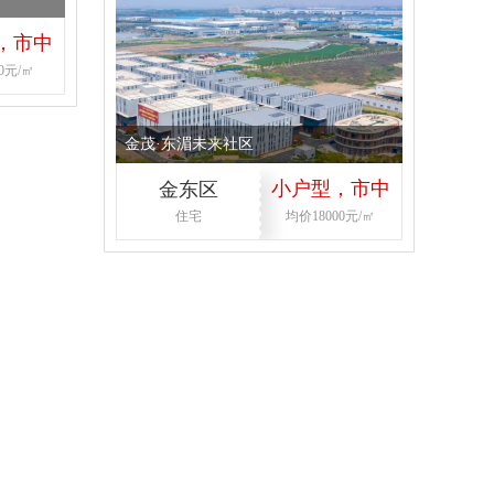
，市中
0元/㎡
首付低
金茂·东湄未来社区
小户型，市中
金东区
住宅
均价18000元/㎡
心，首付低