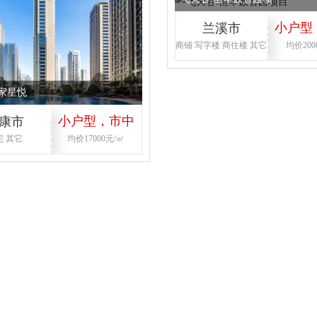
小户型
兰溪市
商铺 写字楼 商住楼 其它
均价200
心，
厂房定制
家星悦
小户型，市中
康市
宅 其它
均价17000元/㎡
心，首付低