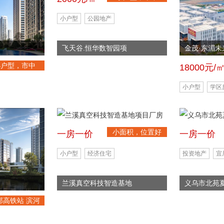
心，首付低
小户型
公园地产
飞天谷.恒华数智园项
金茂·东湄未
小户型，市中
18000元/
心，首付低
小户型
学区
小面积，位置好
一房一价
一房一价
小户型
经济住宅
投资地产
宜
兰溪真空科技智造基地
义乌市北苑
邻高铁站 滨河
·枢纽TOD·Li
fe聚合体