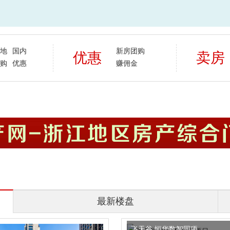
地
国内
新房团购
优惠
卖房
购
优惠
赚佣金
最新楼盘
飞天谷.恒华数智园项