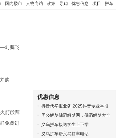
市
国内楼市
人物专访
政策
导购
优惠信息
项目
拼车
—刘鹏飞
并购
优惠信息
抖音代举报业务,2025抖音专业举报
如火箭般蹿
团队
周公解梦佛滔解梦网，佛滔解梦大全
群免费进
查询
义乌拼车接送学生上下学
义乌拼车帮义乌拼车电话