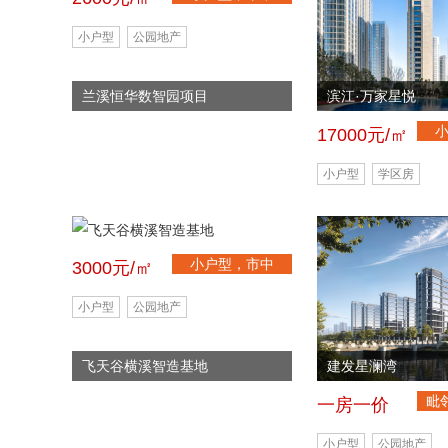
心，首付低
小户型
公园地产
兰溪恒华数智园项目
滨江·万家星悦
17000元/㎡
小户型
学区房
小户型，市中
3000元/㎡
心，首付低
小户型
公园地产
飞天谷横溪智造基地
建发星澜湾
毗
一房一价
半岛
小户型
公园地产