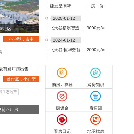
建发星澜湾
一房一价
2025-01-12
飞天谷横溪智造基地
3000元/㎡
来社区
小户型，市中
㎡
2024-01-12
心，首付低
飞天谷.恒华数智园项
2000元/㎡
房
2024-01-12
兰溪恒华数智园项目
2600元/㎡
首付底，小户型
2023-01-12
购房计算器
购房知识
居生态地产
滨江·万家星悦
17000元/㎡
2022-01-12
赚佣金
看房团
夏荷路厂房
金茂·东湄未来社区
18000元/㎡
看房日记
地图找房