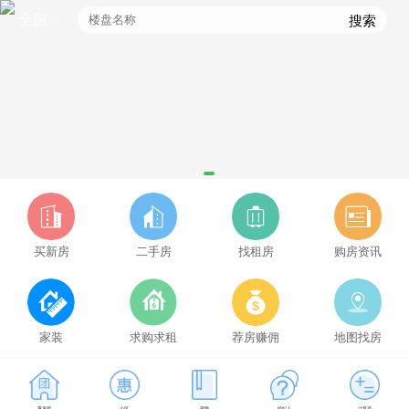
全国
搜索
买新房
二手房
找租房
购房资讯
家装
求购求租
荐房赚佣
地图找房
凤冈拼车用什么软件好，凤冈拼车群免费进入
抖音代举报业务,2025抖音专业举报团队
看房团
小区
视频
经纪人
计算器