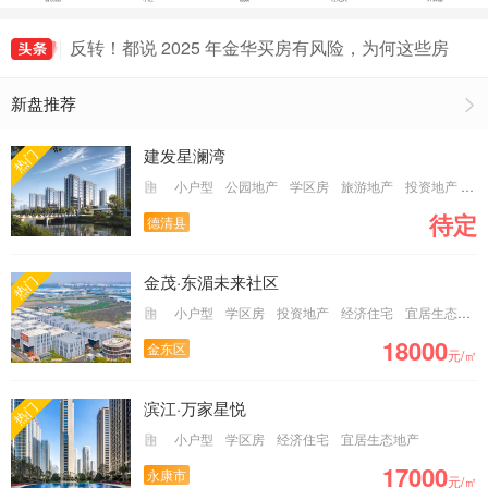
楼市奇闻！义乌房价逆袭杭州，是泡沫还是另有隐
情？
反转！都说 2025 年金华买房有风险，为何这些房
子却被疯抢？
楼市反转！金华 8 月房价竟如火箭般蹿升 26%，
新盘推荐
背后有何隐情？
凤冈拼车用什么软件好，凤冈拼车群免费进入
抖音代举报业务,2025抖音专业举报团队
建发星澜湾
热门
小户型
公园地产
学区房
旅游地产
投资地产
经
待定
德清县
金茂·东湄未来社区
热门
小户型
学区房
投资地产
经济住宅
宜居生态地产
18000
金东区
元/㎡
滨江·万家星悦
热门
小户型
学区房
经济住宅
宜居生态地产
17000
永康市
元/㎡