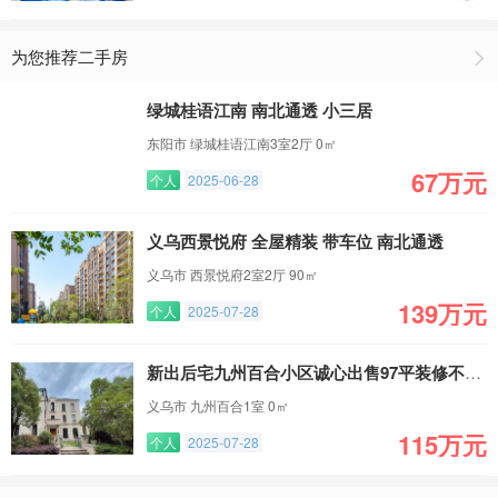
为您推荐二手房
绿城桂语江南 南北通透 小三居
东阳市 绿城桂语江南3室2厅 0㎡
67万元
个人
2025-06-28
义乌西景悦府 全屋精装 带车位 南北通透
义乌市 西景悦府2室2厅 90㎡
139万元
个人
2025-07-28
新出后宅九州百合小区诚心出售97平装修不错的两居室
义乌市 九州百合1室 0㎡
115万元
个人
2025-07-28